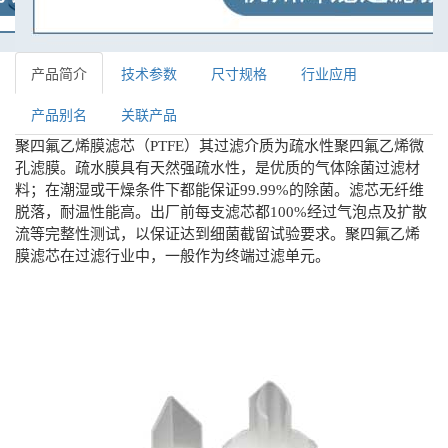
产品简介
技术参数
尺寸规格
行业应用
产品别名
关联产品
聚四氟乙烯膜滤芯（
PTFE
）其过滤介质为疏水性聚四氟乙烯微
孔滤膜。疏水膜具有天然强疏水性，是优质的气体除菌过滤材
料；在潮湿或干燥条件下都能保证
99.99%
的除菌。滤芯无纤维
脱落，耐温性能高。出厂前每支滤芯都
100%
经过气泡点及扩散
流等完整性测试，以保证达到细菌截留试验要求。聚四氟乙烯
膜滤芯在过滤行业中，一般作为终端过滤单元。
折叠膜滤芯系列