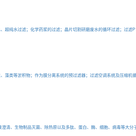
、超纯水过滤；化学药浆的过滤；晶片切割研磨废水的循环过滤；过滤P 
粒、藻类等淤积物；作为膜分离系统的预过滤器；过滤空调系统及压缩机
液澄清、生物制品灭菌、除热原以及多肽、蛋白、酶、细胞、病毒等大分