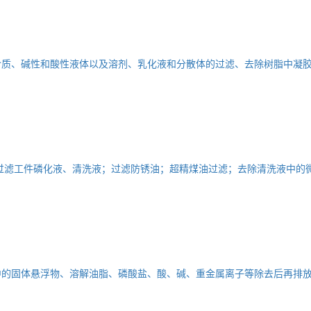
介质、碱性和酸性液体以及溶剂、乳化液和分散体的过滤、去除树脂中凝
过滤工件磷化液、清洗液；过滤防锈油；超精煤油过滤；去除清洗液中的
中的固体悬浮物、溶解油脂、磷酸盐、酸、碱、重金属离子等除去后再排