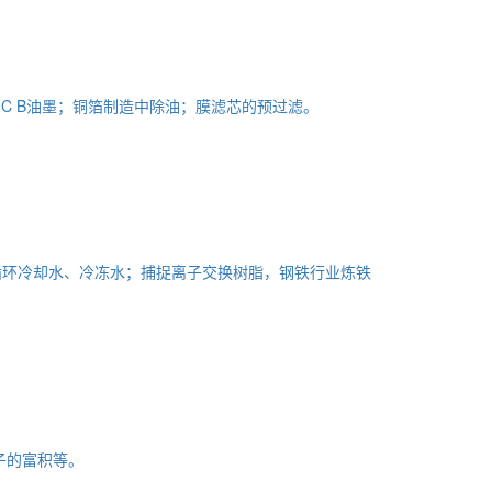
C B油墨；铜箔制造中除油；膜滤芯的预过滤。
循环冷却水、冷冻水；捕捉离子交换树脂，钢铁行业炼铁
子的富积等。