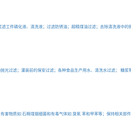
过滤工件磷化液、清洗液；过滤防锈油；超精煤油过滤；去除清洗液中的
抛光过滤；灌装前的保安过滤；各种食品生产用水、清洗水过滤； 糖浆
有害物质如:石棉煤烟细菌和有毒气体如:臭氧 苯和甲苯等；保持相关部